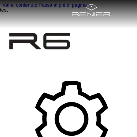
Vai al contenuto
Passa al piè di pagina
test
Home
Azienda
Modelli