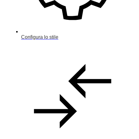
Configura
Usato
Dealer
Configura lo stile
Noleggio
Contatti