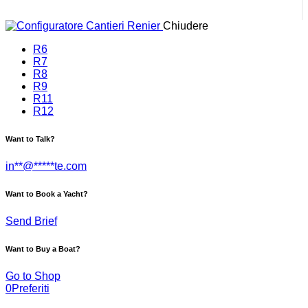
Chiudere
R6
R7
R8
R9
R11
R12
Want to Talk?
in
**
@
*****
te.com
Want to Book a Yacht?
Send Brief
Want to Buy a Boat?
Go to Shop
0
Preferiti