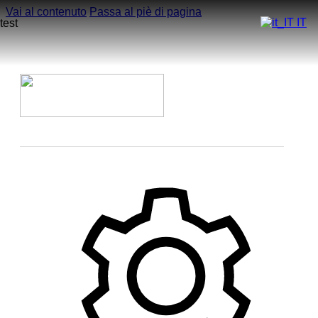
Vai al contenuto
Passa al piè di pagina
IT
test
Home
Azienda
Modelli