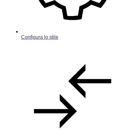
Configura
Usato
Dealer
Configura lo stile
Noleggio
Contatti