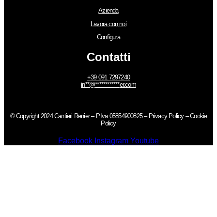
Azienda
Lavora con noi
Configura
Contatti
+39 091 7297240
in
**
@
************
er.com
© Copyright 2024 Cantieri Renier – P.Iva 05854900825 –
Privacy Policy
–
Cookie
Policy
Facebook
Instagram
Youtube