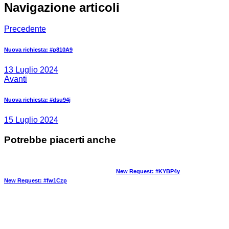
Navigazione articoli
Precedente
Nuova richiesta: #p810A9
13 Luglio 2024
Avanti
Nuova richiesta: #dsu94j
15 Luglio 2024
Potrebbe piacerti anche
New Request: #KYBP4y
New Request: #fw1Czp