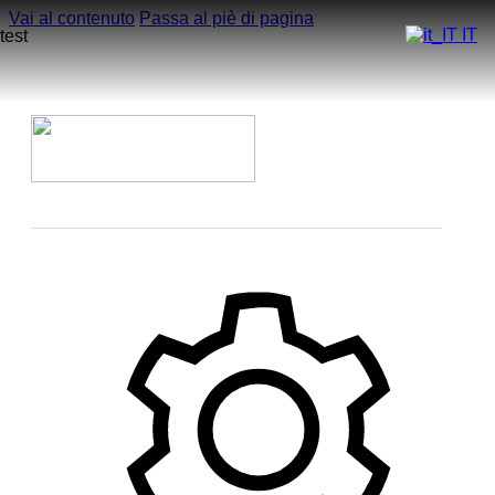
Vai al contenuto
Passa al piè di pagina
IT
test
Home
Azienda
Modelli