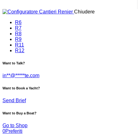
Chiudere
R6
R7
R8
R9
R11
R12
Want to Talk?
in
**
@
*****
te.com
Want to Book a Yacht?
Send Brief
Want to Buy a Boat?
Go to Shop
0
Preferiti