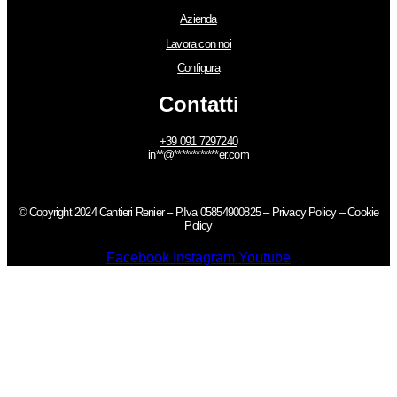
Azienda
Lavora con noi
Configura
Contatti
+39 091 7297240
in
**
@
************
er.com
© Copyright 2024 Cantieri Renier – P.Iva 05854900825 –
Privacy Policy
–
Cookie
Policy
Facebook
Instagram
Youtube