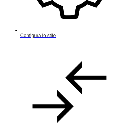
Configura
Usato
Dealer
Configura lo stile
Noleggio
Contatti