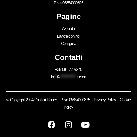
P.Iva 05854900825
Pagine
Azienda
Lavora con noi
Configura
Contatti
+39 091 7297240
in
**
@
************
er.com
© Copyright 2024 Cantieri Renier – P.Iva 05854900825 –
Privacy Policy
–
Cookie
Policy