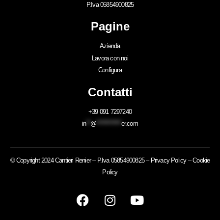
P.Iva 05854900825
Pagine
Azienda
Lavora con noi
Configura
Contatti
+39 091 7297240
in
**
@
************
er.com
© Copyright 2024 Cantieri Renier – P.Iva 05854900825 –
Privacy Policy
–
Cookie
Policy