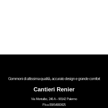
Gommoni di altissima qualità, accurato design e grande comfort
Cantieri Renier
Via Montalbo, 246 A – 90142 Palermo
P.Iva 05854900825