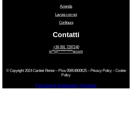
Azienda
Lavora con noi
Configura
Contatti
+39 091 7297240
in
**
@
************
er.com
© Copyright 2024 Cantieri Renier – P.Iva 05854900825 –
Privacy Policy
–
Cookie
Policy
Facebook
Instagram
Youtube