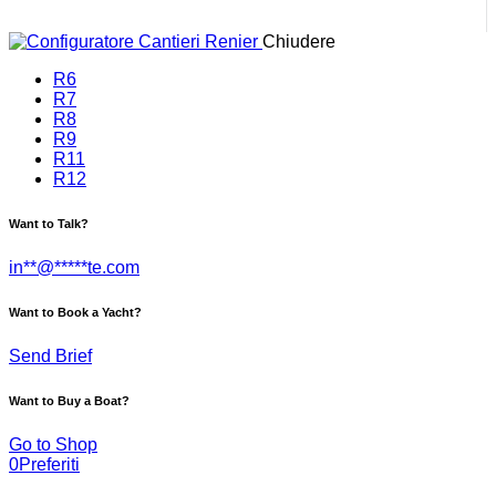
Chiudere
R6
R7
R8
R9
R11
R12
Want to Talk?
in
**
@
*****
te.com
Want to Book a Yacht?
Send Brief
Want to Buy a Boat?
Go to Shop
0
Preferiti