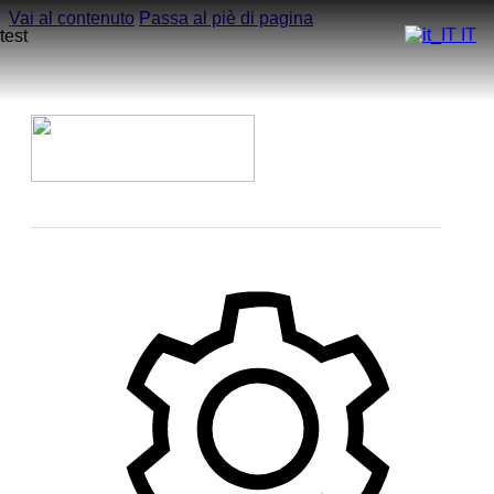
Vai al contenuto
Passa al piè di pagina
IT
test
Home
Azienda
Modelli