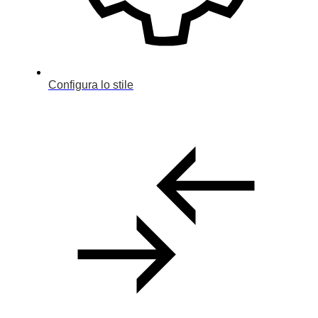
Configura
Usato
Dealer
Configura lo stile
Noleggio
Contatti