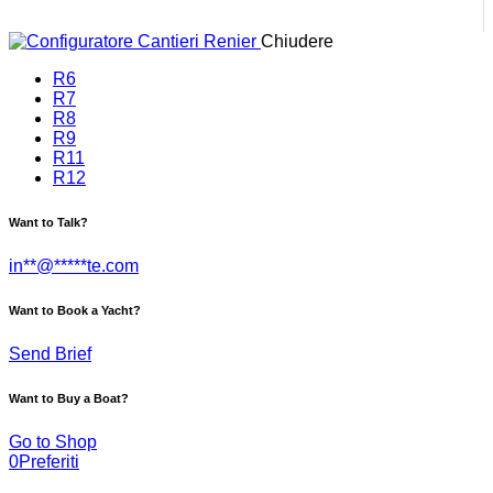
Chiudere
R6
R7
R8
R9
R11
R12
Want to Talk?
in
**
@
*****
te.com
Want to Book a Yacht?
Send Brief
Want to Buy a Boat?
Go to Shop
0
Preferiti