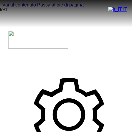
Vai al contenuto
Passa al piè di pagina
IT
test
Home
Azienda
Modelli