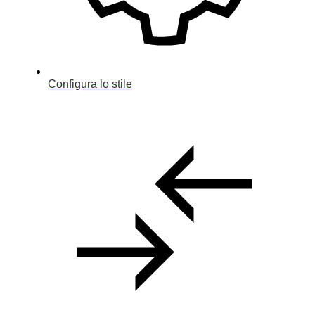
Configura
Usato
Dealer
Configura lo stile
Noleggio
Contatti