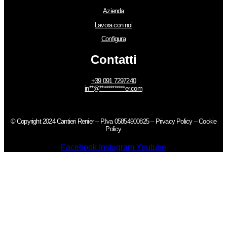
Azienda
Lavora con noi
Configura
Contatti
+39 091 7297240
in
**
@
************
er.com
© Copyright 2024 Cantieri Renier – P.Iva 05854900825 –
Privacy Policy
–
Cookie
Policy
Facebook
Instagram
Youtube