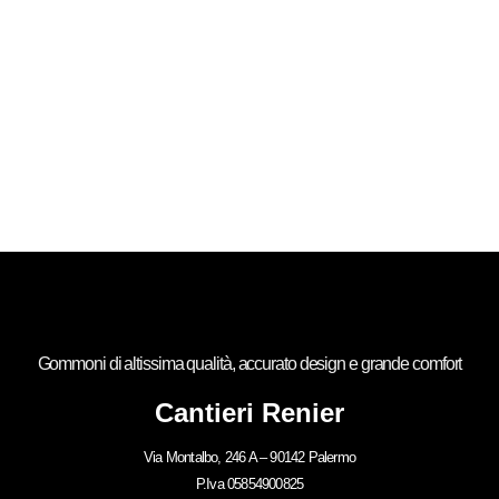
Gommoni di altissima qualità, accurato design e grande comfort
Cantieri Renier
Via Montalbo, 246 A – 90142 Palermo
P.Iva 05854900825