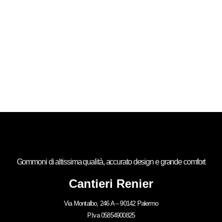
Gommoni di altissima qualità, accurato design e grande comfort
Cantieri Renier
Via Montalbo, 246 A – 90142 Palermo
P.Iva 05854900825