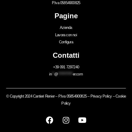
P.Iva 05854900825
Pagine
Azienda
Lavora con noi
Configura
Contatti
+39 091 7297240
in
**
@
************
er.com
© Copyright 2024 Cantieri Renier – P.Iva 05854900825 –
Privacy Policy
–
Cookie
Policy