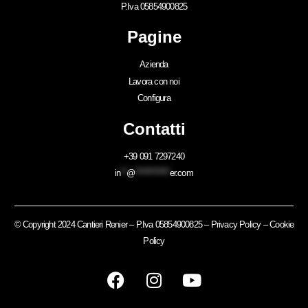
P.Iva 05854900825
Pagine
Azienda
Lavora con noi
Configura
Contatti
+39 091 7297240
in
**
@
************
er.com
© Copyright 2024 Cantieri Renier – P.Iva 05854900825 –
Privacy Policy
–
Cookie
Policy